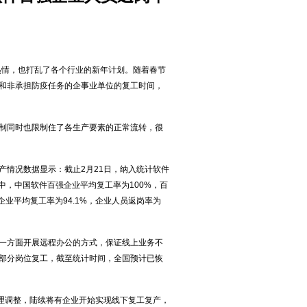
热情，也打乱了各个行业的新年计划。随着春节
和非承担防疫任务的企事业单位的复工时间，
制同时也限制住了各生产要素的正常流转，很
产情况数据显示：截止2月21日，纳入统计软件
其中，中国软件百强企业平均复工率为100%，百
企业平均复工率为94.1%，企业人员返岗率为
一方面开展远程办公的方式，保证线上业务不
部分岗位复工，截至统计时间，全国预计已恢
合理调整，陆续将有企业开始实现线下复工复产，