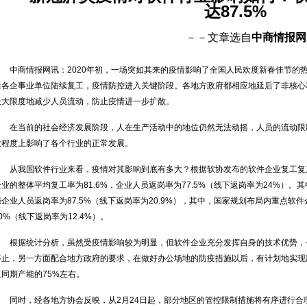
达87.5%
－－文章选自
中商情报网
中商情报网讯：2020年初，一场突如其来的疫情影响了全国人民欢度新春佳节的
后各企事业单位陆续复工，疫情防控进入关键阶段。各地方政府都相应地延后了非核心
最大限度地减少人员流动，防止疫情进一步扩散。
在当前的社会经济发展阶段，人在生产活动中的地位仍然无法动摇，人员的流动限
大程度上影响了各个行业的正常发展。
从我国软件行业来看，疫情对其影响到底有多大？根据软协发布的软件企业复工复
企业的整体平均复工率为81.6%，企业人员返岗率为77.5%（线下返岗率为24%）。
强企业人员返岗率为87.5%（线下返岗率为20.9%），其中，国家规划布局内重点软件
0%（线下返岗率为12.4%）。
根据统计分析，虽然受疫情影响较为明显，但软件企业充分发挥自身的技术优势，
停止，另一方面配合地方政府的要求，在做好办公场地的防疫措施以后，有计划地实现
复同期产能的75%左右。
同时，经各地方协会反映，从2月24日起，部分地区的管控限制措施将有序进行